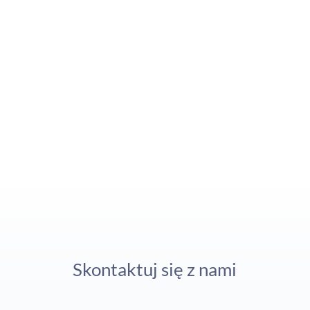
Naszym atutem jest:
szybki czas realizacji zamówienia
atrakcyjne ceny
fachowa, miła i szybka obsługa Klienta
Siedziba firmy mieści się w Poznaniu przy
ulicy Ozimina 14.
.
Zapraszamy do współpracy
Skontaktuj się z nami